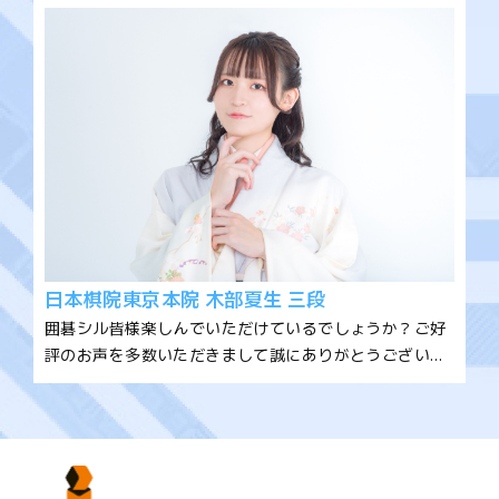
のです。あとは11路盤が想像以上に良いです！7路→9路
→11路と無理なくステップアップしながら碁を楽しめる
ようになりますよ！是非お好みのスタイルでアプリを楽
しんでください^^
日本棋院東京本院 木部夏生 三段
囲碁シル皆様楽しんでいただけているでしょうか？ご好
評のお声を多数いただきまして誠にありがとうございま
す！囲碁AIのシルと共に対局をこなし、囲碁を学んでい
くと、シルも強くなって定石カードバトル、ステップア
ップバトルでパワーアップした力を発揮してくれます！
サポートしてくれる相棒でもあり共に強くなる相棒でも
あるシルと囲碁ライフを楽しんでください！新機能の準