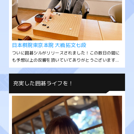
日本棋院東京本院 大橋拓文七段
ついに囲碁シルがリリースされました！この数日の間に
も予想以上の反響を頂いていてありがとうございます。
私のイチオシであり全く新しいゲーム要素満載の、定石
カードバトル！早くもリリース初日にして定石カードの
トリッキーな配置に気づいていただいたようで感激して
充実した囲碁ライフを！
おります。自分の囲碁スキルに応じてAIシルたちも強く
なるので、ステップアップバトルと定石カードバトルを
周回すると好循環でレベルアップしていきます。まさか
囲碁アプリで周回をおすすめする日がくるとは思いませ
んでした 笑。今後も、定石カードの追加やゲームある
あるのスキル調整が入り（多分）、どんどん面白くなる
と思いますので、ご意見は ＃囲碁シル で投稿いただける