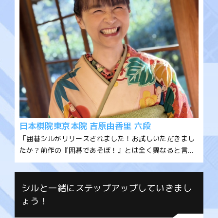
と嬉しいです。
日本棋院東京本院 吉原由香里 六段
「囲碁シルがリリースされました！お試しいただきまし
たか？前作の『囲碁であそぼ！』とは全く異なると言っ
て良いほど、ゲーム的要素が多々あります！これもゲー
ム好きの大橋七段と木部三段がいてくれたからこそ、生
まれたアイディアです！しかも遊ぶだけではなく、アプ
シルと一緒にステップアップしていきまし
リ内で勉強するとシルが強くなったり、日常で使える定
ょう！
石がたくさん盛り込まれていたりするので、学びもある