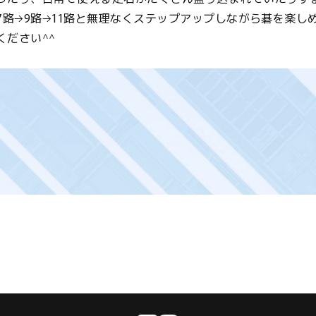
7路→9路→11路と無理なくステップアップしながら碁を楽し
ださい^^